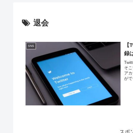
退会
【
SNS
録
Tw
そこ
アカ
がで
スポ