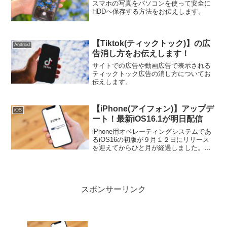
スマホの写真をパソコンを使って安全に
HDDへ保存する方法をお伝えします。
【Tiktok(ティックトック)】の広
Android
告消し方をお伝えします！
サイトでの広告や動画広告で表示される
ティックトック広告の消し方についてお
伝えします。
【iPhone(アイフォン)】アップデ
iOS
ート！最新iOS16.1が明日配信
iPhone用オペレーティングシステムであ
るiOS16の初版が９月１２日にリリース
を迎えてからひと月が経過しました。で
すが、明日に早くもiPhoneのアップデー
トで最新版のiOS16.1のリリースがありま
すのでお伝えします。iPhoneのア...
スポンサーリンク